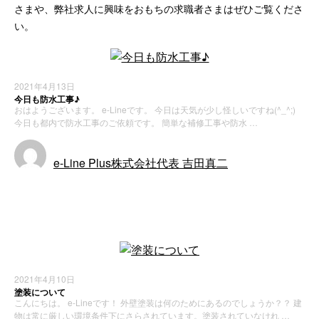
さまや、弊社求人に興味をおもちの求職者さまはぜひご覧くださ
い。
2021年4月13日
今日も防水工事♪
おはようございます。 e-Lineです。 今日は天気が少し怪しいですね(^_^;)
今日も都内で防水工事のご依頼です。 簡単な補修工事や防水 …
e-Line Plus株式会社代表 吉田真二
施工実績
2021年4月10日
塗装について
こんにちは。 e-Lineです！ 外壁塗装は何のためにあるのでしょうか？？ 建
物は常に厳しい環境条件下にさらされています。塗装されていなけれ …