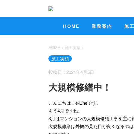
HOME
業務案内
施
HOME
>
施工実績
>
施工実績
投稿日：2021年4月5日
大規模修繕中！
こんにちは！e-Lineです。
もう4月ですね。
3月はマンションの大規模修繕工事を主に
大規模修繕は外観の見た目が良くなるのは
なのです♪