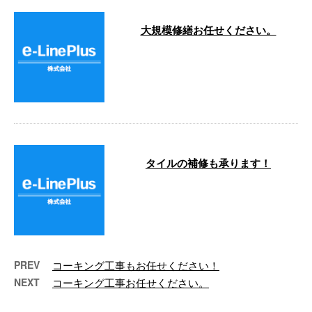
大規模修繕お任せください。
こんにちは！e-LinePlusです。 イ
ーラインプラスではただいまマン
ションの大規模修繕工事を主に
…
タイルの補修も承ります！
こんにちは。 e-Lineです！ しばら
く曇り、雨が続くようですね💦
弊社では外壁の …
PREV
コーキング工事もお任せください！
NEXT
コーキング工事お任せください。