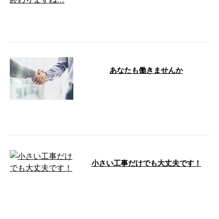
こんにちは！ e-Lineです！ 横浜市
中区からブログ更新中😆✨ 4月 …
あなたも働きませんか
こんにちは！e-LinePlus（イーラ
インプラス）です。 弊社は神奈
川県横浜市中区に事務所を構え、
…
小さい工事だけでも大丈夫です！
こんにちは。 e-LinePlusです！ 防
水工事を得意とするイーラインで
すが、 窓枠のコーキングも …