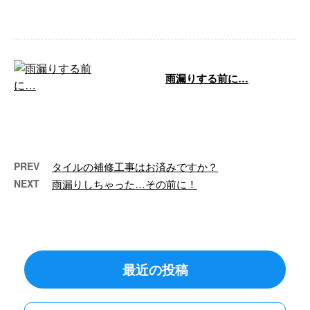
ム工事 …
雨漏りする前に…
こんにちは！ e-LinePlusです。 今
年はお持ちの建物や戸建てのお客
様は防水工事や外壁塗装いか …
PREV
タイルの補修工事はお済みですか？
NEXT
雨漏りしちゃった…その前に！
最近の投稿