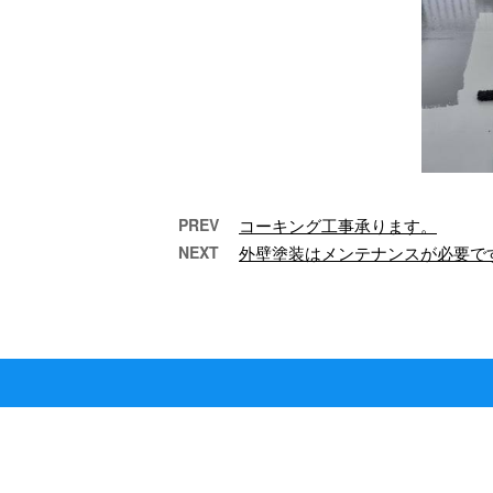
PREV
コーキング工事承ります。
NEXT
外壁塗装はメンテナンスが必要で
住宅のメンテナンスはなぜ
必要？
こん
す。
こんにちは。 e-
東
LinePlusです！ 外壁塗
ご
装は何のためにあるの
でしょうか？？ 建物は
常に厳しい …