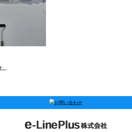
す。
出張いたします！
施工スタッフさんを募集
中！
にちは！ e-Lineで
 今週も横浜市内、
こんにちは！神奈川県
京都内で防水工事の
横浜市のe-Line（イー
依頼を頂いておりま
ライン）です。 弊社は
す！ 横浜 …
戸建て・マンション・
商業施設・公 …