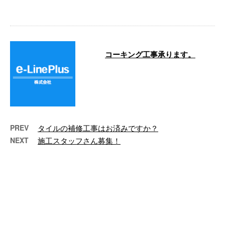
…
コーキング工事承ります。
こんにちは。 e-LinePlusです！ 防
水工事を得意とするイーラインで
すが、 窓枠のコーキングも …
PREV
タイルの補修工事はお済みですか？
NEXT
施工スタッフさん募集！
最近の投稿