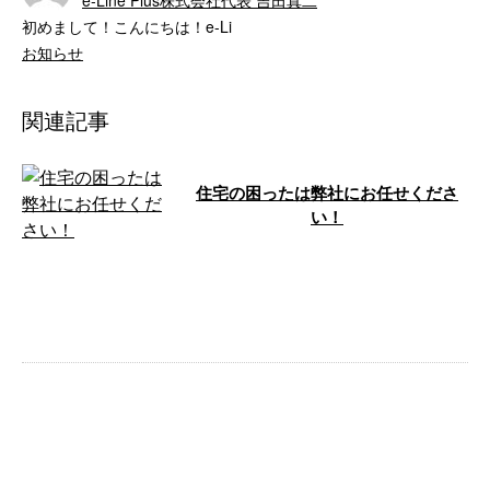
e-Line Plus株式会社代表 吉田真二
初めまして！こんにちは！e-Li
お知らせ
関連記事
住宅の困ったは弊社にお任せくださ
い！
こんにちは！ e-Line（イーライ
ン）です。 弊社は神奈川県横浜
市中区に事務所を構え、リフォー
ム工 …
こんにちは！ e-Lineです。 今週も
横浜市内、東京都内で防水工事の
ご依頼を頂いております！ 横浜