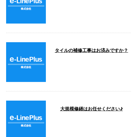
こんにちは。 e-LinePlusです！ 防
水工事を得意とするイーラインで
すが、 窓枠のコーキングも …
タイルの補修工事はお済みですか？
こんにちは。 e-LinePlusです！ 弊
社では外壁のタイルの補修工事も
承っております。 大規模修 …
大規模修繕はお任せください♪
こんにちは！e-LinePlusです。 し
ばらくいい天気が続きそうです
ね！ さて、イーラインはただい
…