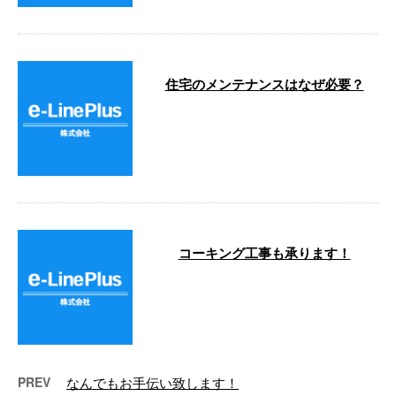
住宅のメンテナンスはなぜ必要？
こんにちは。 e-LinePlusです！ 外
壁塗装は何のためにあるのでしょ
うか？？ 建物は常に厳しい …
コーキング工事も承ります！
こんにちは。 e-Lineです！ 防水工
事を得意とするイーラインです
が、 窓枠のコーキングもよく承
る …
PREV
なんでもお手伝い致します！