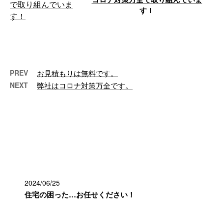
す！
こんにちは！ e-LinePlusです。 e-
LinePlusでは、従業員のコロナワ
クチンの接種が完 …
PREV
お見積もりは無料です。
NEXT
弊社はコロナ対策万全です。
最近の投稿
2024/06/25
住宅の困った…お任せください！