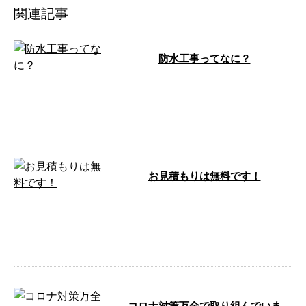
関連記事
防水工事ってなに？
こんにちは！ e-LinePlusです！ 防
水工事ではコンクリート建造物の
雨や水にさらされる部分を防 …
お見積もりは無料です！
こんにちは！ e-Lineです。 今週も
横浜市内、千葉市内で防水工事の
ご依頼を頂いております！ 横浜
…
コロナ対策万全で取り組んでいま