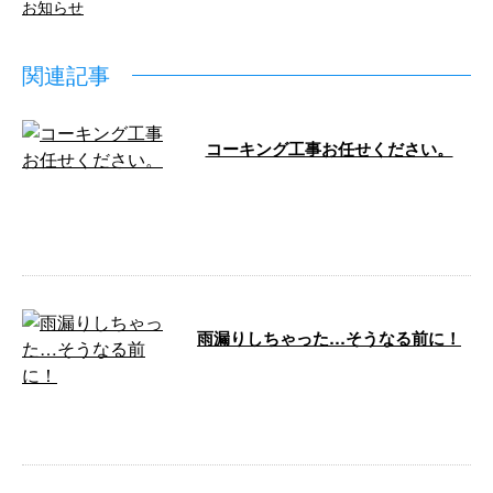
お知らせ
関連記事
コーキング工事お任せください。
こんにちは。 e-LinePlusです！ 防
水工事を得意とするイーラインで
すが、 窓枠のコーキングも …
雨漏りしちゃった…そうなる前に！
こんにちは！ e-LinePlusです。 し
ばらく天気がいいのでしょうか？
雨の日に天井から雨漏りし …