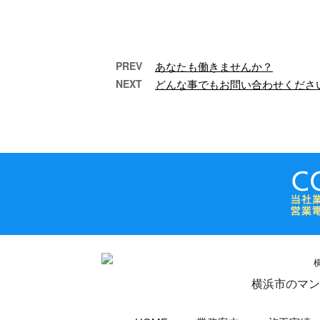
PREV
あなたも働きませんか？
NEXT
どんな事でもお問い合わせくださ
あなたもe-Lineで働きませ
住宅
んか？
こんにちは！e-
Line（イーライン）で
Lin
す。 弊社は神奈川県横
装
浜市中区に事務所を構
でし
え、リフォーム工事 …
横浜市のマン