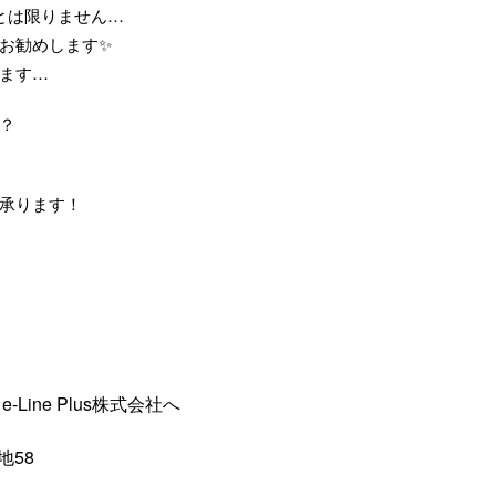
とは限りません…
お勧めします✨
ます…
？
承ります！
ine Plus株式会社へ
地58