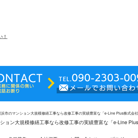
い！
のメンテナンスはなぜ
防水工事はお任せくださ
必要？
い！
こんにちは。 e-
こんにちは！ e-
ePlusです！ 外壁塗
LinePlusです。 簡単な
は何のためにあるの
補修工事や防水工事、
ょうか？？ 建物は
大規模修繕まで、 弊社
常に厳しい …
でお引き受 …
ション大規模修繕工事なら改修工事の実績豊富な「e-Line Plu