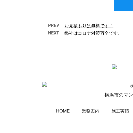
PREV
お見積もりは無料です！
NEXT
弊社はコロナ対策万全です。
施工スタッフさん募集中！
街の
こんにちは！神奈川県
横浜市のe-
LinePlus（イーライン
Li
プラス）です。 弊社は
プラ
戸建て・マンション …
沢
横浜市のマン
HOME
業務案内
施工実績
Copyright© 横浜市の