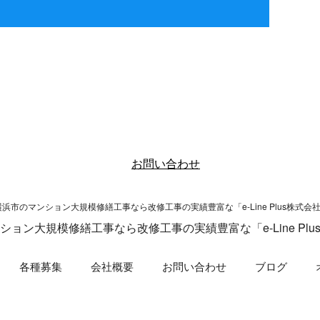
便利屋さんはいかがで
外壁塗装のメンテナンスに
すか？
ついて(｀・ω・…
こんにちは🌞 e-
こんにちは。 e-Lineで
nePlus（イーライン
す！ 外壁塗装は何のた
ス）です。 今月も
めにあるのでしょう
山のご依頼あり …
か？？ 建物は常に厳し
い環境条件 …
ション大規模修繕工事なら改修工事の実績豊富な「e-Line Plu
各種募集
会社概要
お問い合わせ
ブログ
マンション大規模修繕工事なら改修工事の実績豊富な「e-Line Plus株式会社」へ , 2026 All 