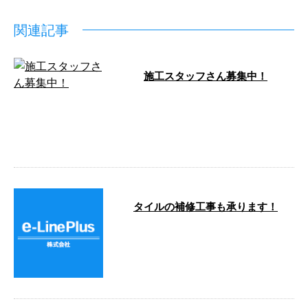
関連記事
施工スタッフさん募集中！
こんにちは！神奈川県横浜市のe-
LinePlus（イーラインプラス）で
す。 弊社は戸建て・マンション
…
タイルの補修工事も承ります！
こんにちは。 e-Lineです！ 今日も
お疲れ様でした。 今回はタイル
の補修工事を承っております。
…