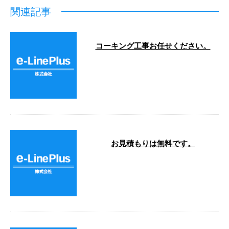
関連記事
コーキング工事お任せください。
こんにちは。 e-LinePlusです！ 防
水工事を得意とするイーラインで
すが、 窓枠のコーキングも …
お見積もりは無料です。
こんにちは！e-LinePlusです。 今
月はマンションの大規模修繕工事
を主に施工しております。 大 …