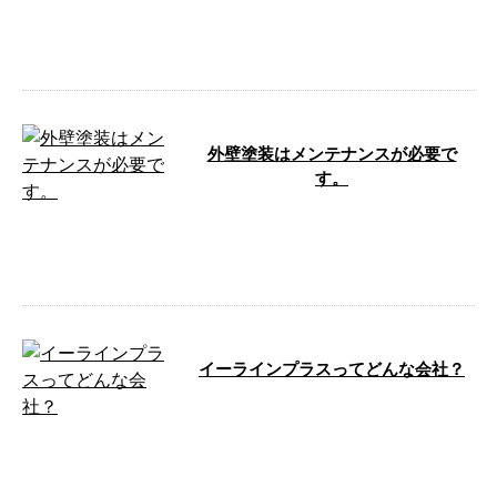
e-LinePlusです。 今日はいいお天
気になりましたね！ もう少しで
ゴールデンウィーク！ 今年は …
外壁塗装はメンテナンスが必要で
す。
こんにちは。 e-LinePlusです！ 外
壁塗装は何のためにあるのでしょ
うか？？ 建物は常に厳しい …
イーラインプラスってどんな会社？
こんにちは！神奈川県横浜市のe-
LinePlus（イーラインプラス）で
す。 お問い合わせもお気軽にど
…