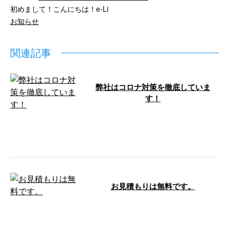
初めまして！こんにちは！e-Li
お知らせ
関連記事
弊社はコロナ対策を徹底していま
す！
こんにちは！ e-Lineです。 e-Line
では、従業員のコロナワクチンの
接種を進めています&#x …
お見積もりは無料です。
こんにちは！e-LinePlusです。 今
月はマンションの大規模修繕工事
を主に施工しております。 大 …