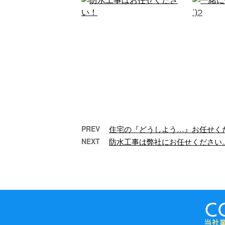
PREV
住宅の『どうしよう…』お任せく
NEXT
防水工事は弊社にお任せください
防水工事はお任せくださ
一緒に
い！
こんにちは！ e-
LinePlusです。 簡単な
Li
補修工事や防水工事、
す。
大規模修繕まで、 弊社
浜
でお引き受 …
え、