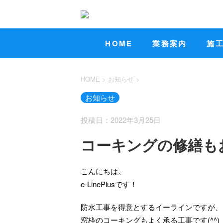
HOME
業務案内
施
HOME
>
お知らせ
>
お知らせ
投稿日：2022年3月25日
コーキングの修繕も
こんにちは。
e-LinePlusです！
防水工事を得意とするイーラインですが、
窓枠のコーキングもよく承る工事です(^^)