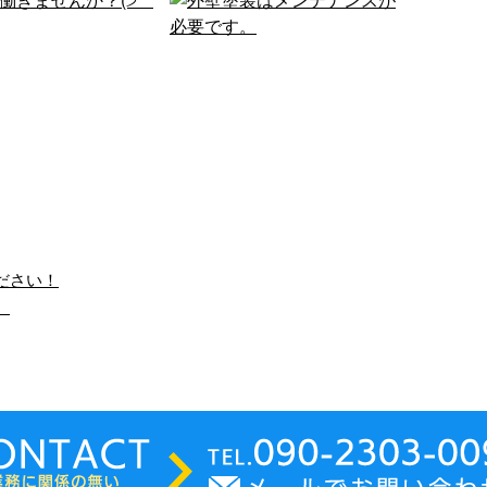
ださい！
。
働きませんか？(੭˙꒳​
外壁塗装はメンテナンスが
˙)੭
必要です。
こんにちは！e-
こんにちは。 e-
ne（イーライン）で
LinePlusです！ 外壁塗
 弊社は神奈川県横
装は何のためにあるの
市中区に事務所を構
でしょうか？？ 建物は
リフォーム工事 …
常に厳しい …