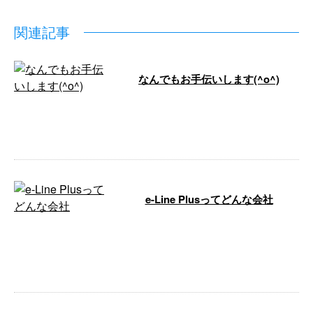
関連記事
なんでもお手伝いします(^o^)
こんにちは🌞 e-Line（イーライ
ン）です。 今月も沢山のご依頼
ありがとうございま …
e-Line Plusってどんな会社
こんにちは！神奈川県横浜市のe-
LinePlus（イーラインプラス）で
す。 お問い合わせもお気軽にど
…