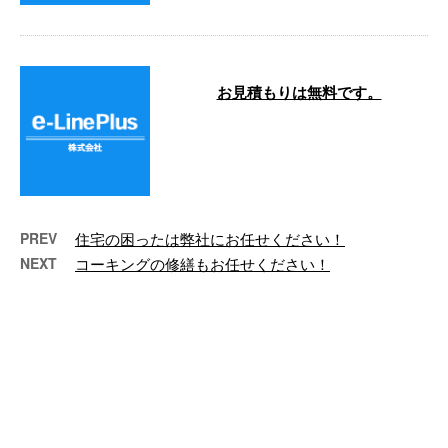
お見積もりは無料です。
こんにちは！e-LinePlusです。 今
月はマンションの大規模修繕工事
を主に施工しております。 大 …
PREV
住宅の困ったは弊社にお任せください！
NEXT
コーキングの修繕もお任せください！
最近の投稿