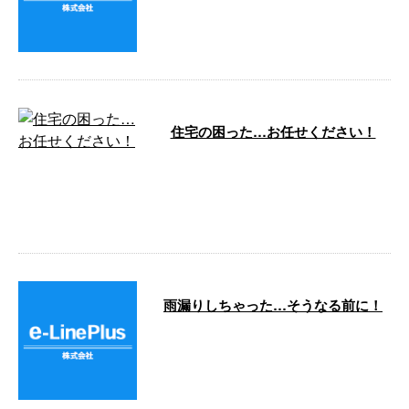
社では外壁のタイルの補修工事も
承っております。 大規模修 …
住宅の困った…お任せください！
こんにちは！ e-LinePlus（イー
ラインプラス）です。 弊社は神
奈川県横浜市中区に事務所を構え
…
雨漏りしちゃった…そうなる前に！
こんにちは！ e-LinePlusです。 し
ばらく天気がいいのでしょうか？
雨の日に天井から雨漏りし …