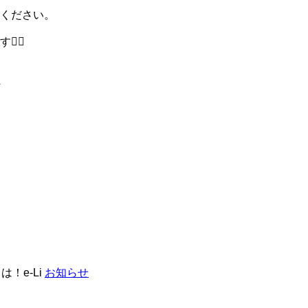
ください。
‍♀️
へ
！e-Li
お知らせ