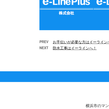
PREV
お手伝いが必要な方はイーライン
NEXT
防水工事はイーラインへ！
どんなことでもまずはお問
雨漏
合せください！
こんにちは🌞 e-
LinePlus（イーライン
Lin
プラス）です。 今月も
お
沢山のご依頼あり …
の
横浜市のマン