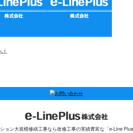
へ！
りしちゃった…となる
タイルの補修もお任せくだ
前に！
さい。
こんにちは！ e-
こんにちは。 e-Lineで
ePlusです。 今年は
す！ 天気が崩れるみた
持ちの建物や戸建て
いですね。 弊社では外
お客様は防水工事や
壁のタイルの補修工事
外壁塗装いか …
も承って …
ション大規模修繕工事なら改修工事の実績豊富な「e-Line Plu