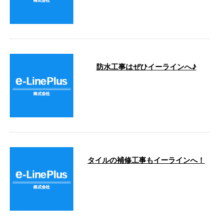
を主に施工しております。 大 …
防水工事はぜひイーラインへ♪
こんにちは😃 e-Lineは横浜市中区
に事務所がありますが、 都内近
郊など幅広いエリ …
タイルの補修工事もイーラインへ！
こんにちは。 e-Lineです！ 今日も
お疲れ様でした。 今回はタイル
の補修工事を承っております。
…