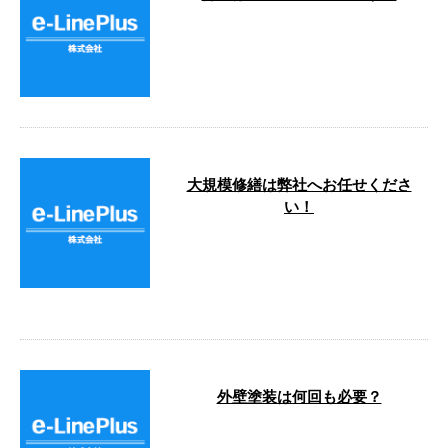
こんにちは！ e-LinePlusです。 e-
LinePlusでは、従業員のコロナワ
クチンの接種が完 …
大規模修繕は弊社へお任せくださ
い！
こんにちは！e-LinePlusです。 し
ばらくいい天気が続くようです
ね！ さて、イーラインはただい
…
外壁塗装は何回も必要？
こんにちは。 e-LinePlusです！ ゴ