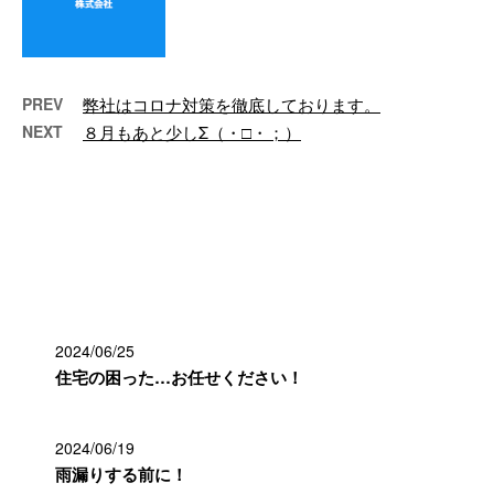
ールデンウィーク後半は天気が良
さそうですね♪ さて、外壁 …
PREV
弊社はコロナ対策を徹底しております。
NEXT
８月もあと少しΣ（・□・；）
最近の投稿
2024/06/25
住宅の困った…お任せください！
2024/06/19
雨漏りする前に！