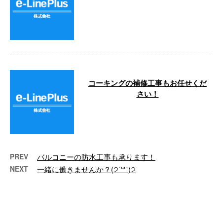
こんにちは😃 少しずつ春めいて
来ているような感じがしますね♪
e-Lineは横浜市中 …
コーキングの補修工事もお任せくだ
さい！
こんにちは。 e-LinePlusです！ 防
水工事を得意とするイーラインで
すが、 窓枠のコーキングも …
PREV
バルコニーの防水工事も承ります！
NEXT
一緒に働きませんか？(੭˙꒳​˙)੭