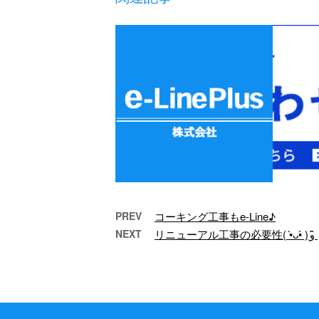
PREV
コーキング工事もe-Line♪
NEXT
リニューアル工事の必要性( •̀ᴗ•́ )و ̑̑
タイルの補修工事はお済み
住宅
ですか？
こんにちは。 e-
LinePlusです！ 弊社で
Li
は外壁のタイルの補修
す。