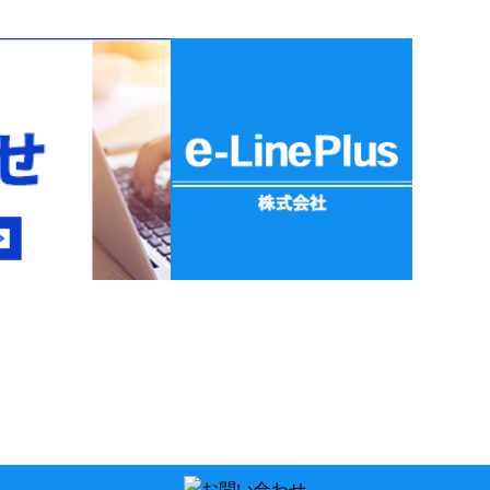
の困った…はお任せく
コーキング工事もお任せく
ださい。
ださい。
こんにちは！ e-
こんにちは。 e-
ne（イーライン）で
LinePlusです！ 防水工
 弊社は神奈川県横
事を得意とするイーラ