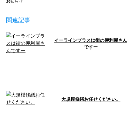
お知らせ
関連記事
イーラインプラスは街の便利屋さん
ですー
こんにちは🌞 e-LinePlus（イーラ
インプラス）です。 今月も沢山
のご依頼あり …
大規模修繕お任せください。
こんにちは！e-LinePlusです。 イ
ーラインはただいまマンションの
大規模修繕工事を主に施工して
…